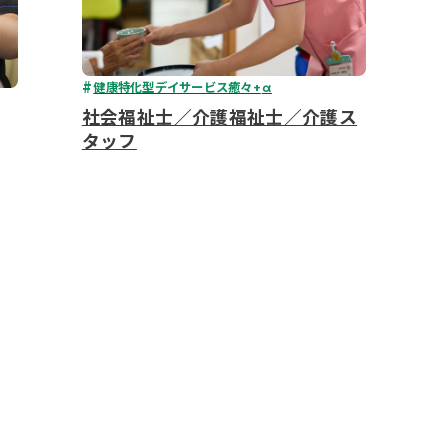
健康特化型デイサービス癒々+
α
社会福祉士／介護福祉士／介護ス
タッフ