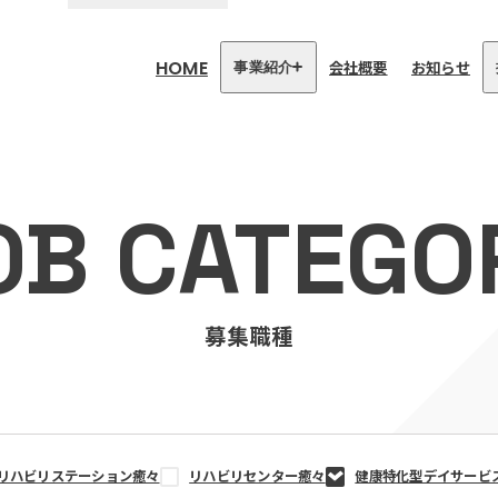
HOME
会社概要
お知らせ
事業紹介
医療・介護事業
訪問看護リハビリステーション
OB CATEGO
癒々
リハビリセンター癒々
健康特化型デイサービス癒々＋
α
福祉用具プランナー癒々
募集職種
リハビリステーション癒々
リハビリセンター癒々
健康特化型デイサービ