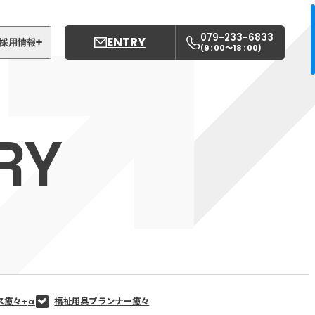
079-233-6833
ENTRY
採用情報
9 : 00〜18 : 00
(
)
募集職種
姫路中央こども園
RY
姫路中央保育園
ス癒々+
α
福祉用具プランナー癒々