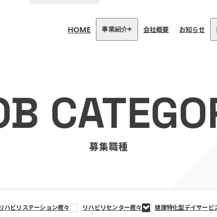
HOME
会社概要
お知らせ
事業紹介
医療・介護事業
訪問看護リハビリステーション
OB CATEGO
癒々
リハビリセンター癒々
健康特化型デイサービス癒々＋
α
福祉用具プランナー癒々
募集職種
リハビリステーション癒々
リハビリセンター癒々
健康特化型デイサービ