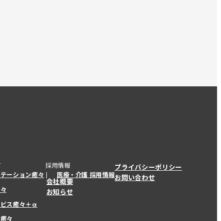
て
採用情報
プライバシーポリシー
ステーション癒々
医療・介護 採用情報
お問い合わせ
会社概要
癒々
お知らせ
ービス癒々＋
α
ービス癒々＋
α
ー癒々