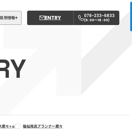
079-233-6833
ENTRY
採用情報
9 : 00〜18 : 00
(
)
募集職種
姫路中央こども園
RY
姫路中央保育園
ス癒々+
α
福祉用具プランナー癒々