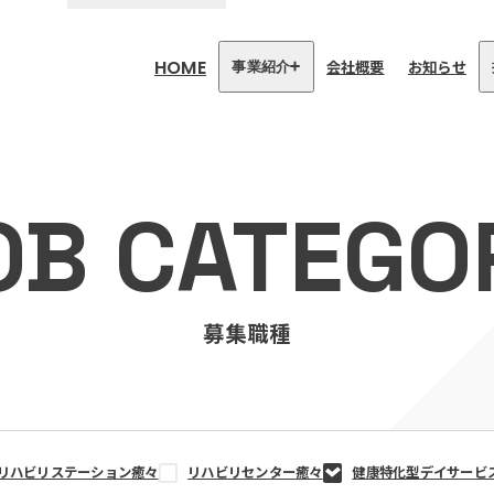
HOME
会社概要
お知らせ
事業紹介
医療・介護事業
訪問看護リハビリステーション
OB CATEGO
癒々
リハビリセンター癒々
健康特化型デイサービス癒々＋
α
福祉用具プランナー癒々
募集職種
リハビリステーション癒々
リハビリセンター癒々
健康特化型デイサービ