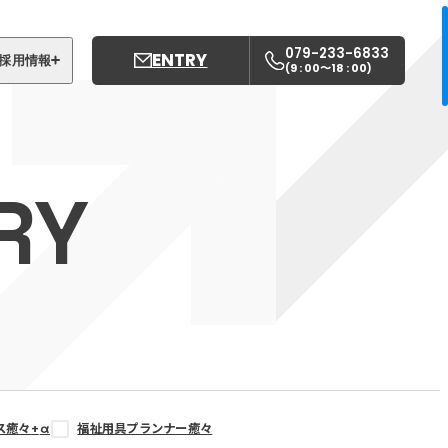
079-233-6833
ENTRY
採用情報
9 : 00〜18 : 00
(
)
募集職種
姫路中央こども園
RY
姫路中央保育園
ス癒々+
α
福祉用具プランナー癒々