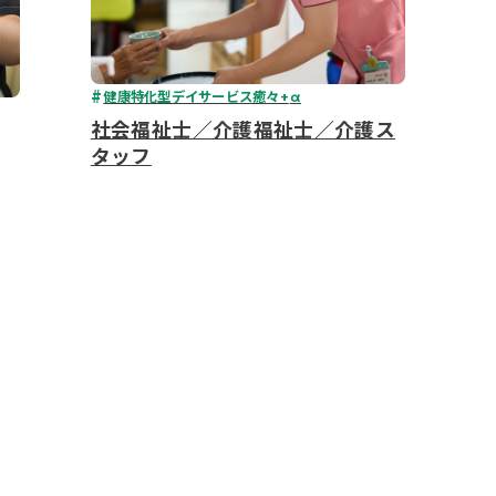
健康特化型デイサービス癒々+
α
社会福祉士／介護福祉士／介護ス
タッフ