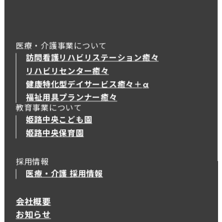
医療・介護事業について
訪問看護リハビリステーション癒々
リハビリセンター癒々
健康特化型デイサービス癒々＋
α
健康特化型デイサービス癒々＋
α
福祉用具プランナー癒々
教育事業について
姫路中央こども園
姫路中央保育園
採用情報
医療・介護 採用情報
会社概要
お知らせ