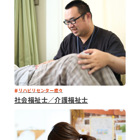
079-2
ENTRY
9 : 00
(
リハビリセンター癒々
社会福祉士／介護福祉士