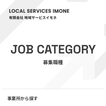
HOME
JOB CATEGORY
医療・介護事業
募集職種
訪問看護リハビリステーション癒々
リハビリセンター癒々
健康特化型デイサービス癒々＋
α
福祉用具プランナー癒々
事業所から探す