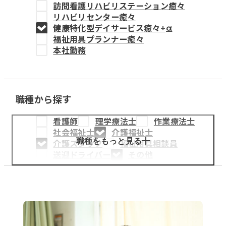
訪問看護リハビリステーション癒々
教育事業
リハビリセンター癒々
健康特化型デイサービス癒々+
α
姫路中央こども園
福祉用具プランナー癒々
本社勤務
姫路中央保育園
職種から探す
採用情報
看護師
理学療法士
作業療法士
医療・介護事業
社会福祉士
介護福祉士
募集職種
職種をもっと見る
介護スタッフ
福祉用具相談員
送迎ドライバー
その他
会社概要
お知らせ