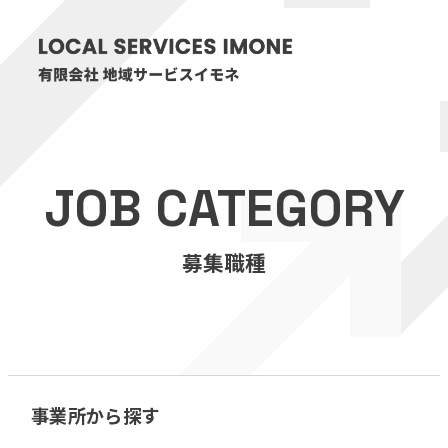
HOME
JOB CATEGORY
医療・介護事業
募集職種
訪問看護リハビリステーション癒々
リハビリセンター癒々
健康特化型デイサービス癒々＋
α
福祉用具プランナー癒々
事業所から探す