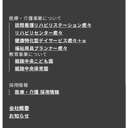
医療・介護事業について
訪問看護リハビリステーション癒々
リハビリセンター癒々
健康特化型デイサービス癒々＋
α
健康特化型デイサービス癒々＋
α
福祉用具プランナー癒々
教育事業について
姫路中央こども園
姫路中央保育園
採用情報
医療・介護 採用情報
会社概要
お知らせ