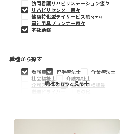
訪問看護リハビリステーション癒々
教育事業
リハビリセンター癒々
健康特化型デイサービス癒々+
α
姫路中央こども園
福祉用具プランナー癒々
本社勤務
姫路中央保育園
職種から探す
採用情報
看護師
理学療法士
作業療法士
医療・介護事業
社会福祉士
介護福祉士
募集職種
職種をもっと見る
介護スタッフ
福祉用具相談員
送迎ドライバー
その他
会社概要
お知らせ