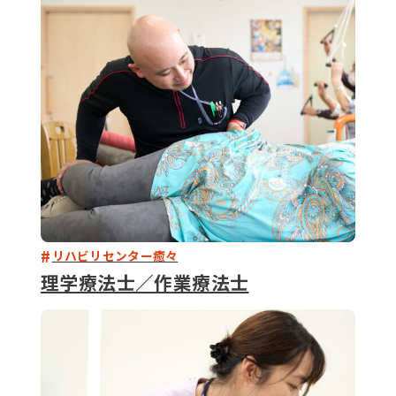
079-2
ENTRY
9 : 00
(
リハビリセンター癒々
理学療法士／作業療法士