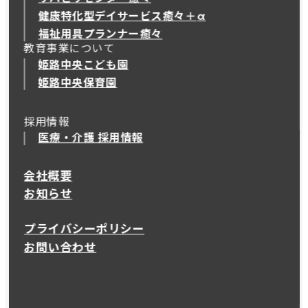
健康特化型デイサービス癒々＋
α
健康特化型デイサービス癒々＋
α
福祉用具プランナー癒々
教育事業について
姫路中央こども園
姫路中央保育園
採用情報
医療・介護 採用情報
会社概要
お知らせ
プライバシーポリシー
お問い合わせ