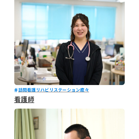
079-2
ENTRY
9 : 00
(
訪問看護リハビリステーション癒々
看護師