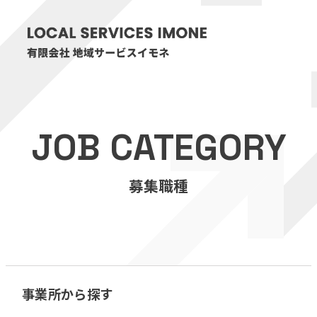
HOME
JOB CATEGORY
医療・介護事業
募集職種
訪問看護リハビリステーション癒々
リハビリセンター癒々
健康特化型デイサービス癒々＋
α
福祉用具プランナー癒々
事業所から探す