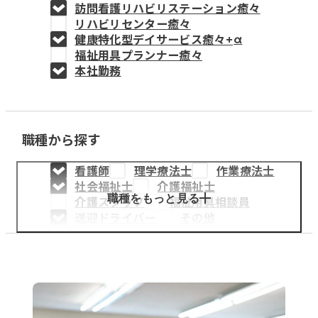
訪問看護リハビリステーション癒々
教育事業
リハビリセンター癒々
健康特化型デイサービス癒々+
α
姫路中央こども園
福祉用具プランナー癒々
本社勤務
姫路中央保育園
職種から探す
採用情報
看護師
理学療法士
作業療法士
医療・介護事業
社会福祉士
介護福祉士
募集職種
職種をもっと見る
介護スタッフ
福祉用具相談員
送迎ドライバー
その他
会社概要
お知らせ