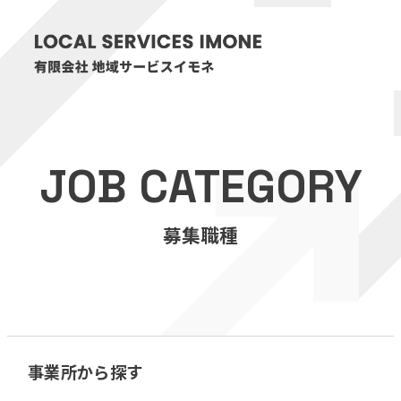
HOME
JOB CATEGORY
医療・介護事業
募集職種
訪問看護リハビリステーション癒々
リハビリセンター癒々
健康特化型デイサービス癒々＋
α
福祉用具プランナー癒々
事業所から探す