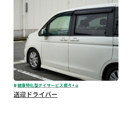
079-2
ENTRY
9 : 00
(
健康特化型デイサービス癒々+
α
送迎ドライバー