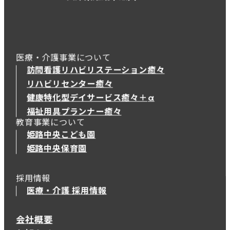
医療・介護事業について
訪問看護リハビリステーション癒々
リハビリセンター癒々
健康特化型デイサービス癒々＋
α
健康特化型デイサービス癒々＋
α
福祉用具プランナー癒々
教育事業について
姫路中央こども園
姫路中央保育園
採用情報
医療・介護 採用情報
会社概要