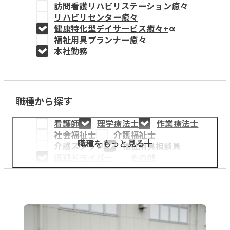
訪問看護リハビリステーション癒々
教育事業
リハビリセンター癒々
健康特化型デイサービス癒々+
α
姫路中央こども園
福祉用具プランナー癒々
本社勤務
姫路中央保育園
職種から探す
採用情報
看護師
理学療法士
作業療法士
医療・介護事業
社会福祉士
介護福祉士
募集職種
職種をもっと見る
介護スタッフ
福祉用具相談員
送迎ドライバー
その他
会社概要
お知らせ