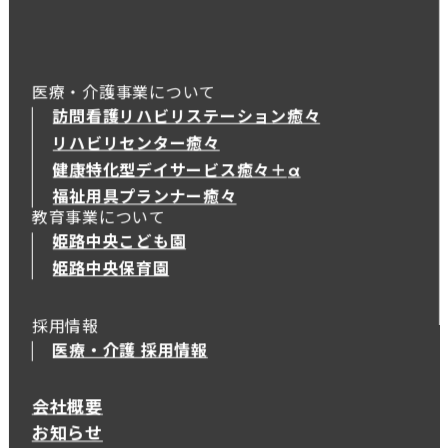
医療・介護事業について
訪問看護リハビリステーション癒々
リハビリセンター癒々
健康特化型デイサービス癒々＋
α
健康特化型デイサービス癒々＋
α
福祉用具プランナー癒々
教育事業について
姫路中央こども園
姫路中央保育園
採用情報
医療・介護 採用情報
会社概要
お知らせ