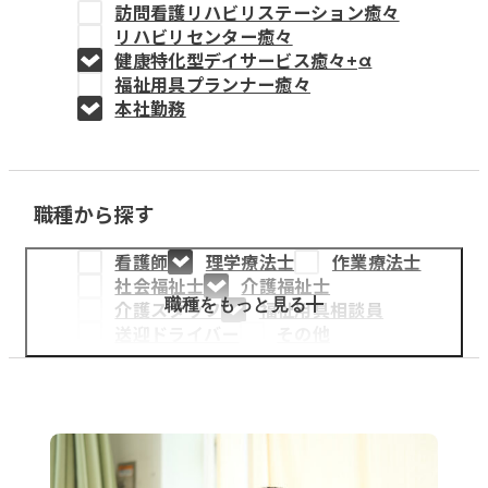
訪問看護リハビリステーション癒々
教育事業
リハビリセンター癒々
健康特化型デイサービス癒々+
α
姫路中央こども園
福祉用具プランナー癒々
本社勤務
姫路中央保育園
職種から探す
採用情報
看護師
理学療法士
作業療法士
医療・介護事業
社会福祉士
介護福祉士
募集職種
職種をもっと見る
介護スタッフ
福祉用具相談員
送迎ドライバー
その他
会社概要
お知らせ