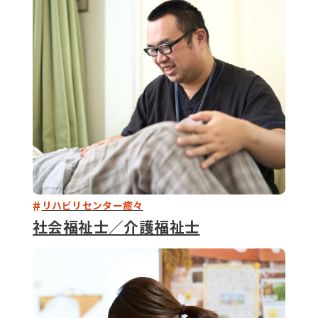
079-2
ENTRY
9 : 00
(
リハビリセンター癒々
社会福祉士／介護福祉士