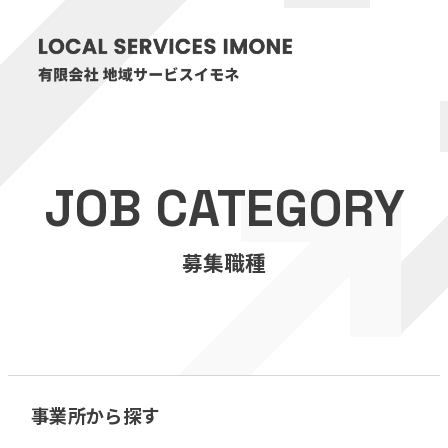
HOME
JOB CATEGORY
医療・介護事業
募集職種
訪問看護リハビリステーション癒々
リハビリセンター癒々
健康特化型デイサービス癒々＋
α
福祉用具プランナー癒々
事業所から探す