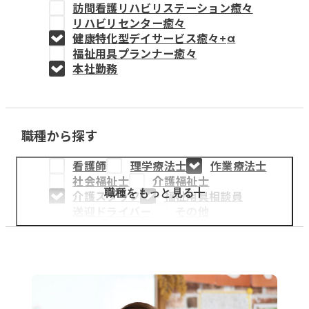
訪問看護リハビリステーション癒々
教育事業
リハビリセンター癒々
健康特化型デイサービス癒々+
α
姫路中央こども園
福祉用具プランナー癒々
本社勤務
姫路中央保育園
職種から探す
採用情報
看護師
理学療法士
作業療法士
医療・介護事業
社会福祉士
介護福祉士
募集職種
職種をもっと見る
介護スタッフ
福祉用具相談員
送迎ドライバー
その他
会社概要
お知らせ