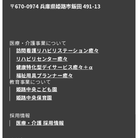
〒670-0974 兵庫県姫路市飯田 491-13
医療・介護事業について
訪問看護リハビリステーション癒々
リハビリセンター癒々
健康特化型デイサービス癒々＋
α
健康特化型デイサービス癒々＋
α
福祉用具プランナー癒々
教育事業について
姫路中央こども園
姫路中央保育園
採用情報
医療・介護 採用情報