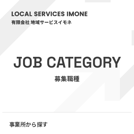
HOME
JOB CATEGORY
医療・介護事業
募集職種
訪問看護リハビリステーション癒々
リハビリセンター癒々
健康特化型デイサービス癒々＋
α
福祉用具プランナー癒々
事業所から探す