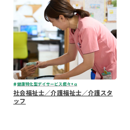
079-2
ENTRY
9 : 00
(
健康特化型デイサービス癒々+
α
社会福祉士／介護福祉士／介護スタ
ッフ