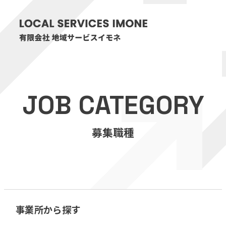
HOME
JOB CATEGORY
医療・介護事業
募集職種
訪問看護リハビリステーション癒々
リハビリセンター癒々
健康特化型デイサービス癒々＋
α
福祉用具プランナー癒々
事業所から探す