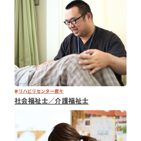
079-2
ENTRY
9 : 00
(
リハビリセンター癒々
社会福祉士／介護福祉士