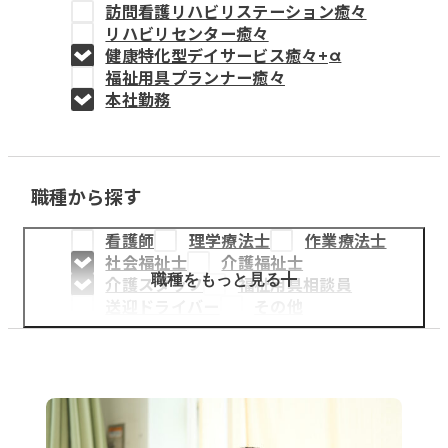
訪問看護リハビリステーション癒々
教育事業
リハビリセンター癒々
健康特化型デイサービス癒々+
α
姫路中央こども園
福祉用具プランナー癒々
本社勤務
姫路中央保育園
職種から探す
採用情報
看護師
理学療法士
作業療法士
医療・介護事業
社会福祉士
介護福祉士
募集職種
職種をもっと見る
介護スタッフ
福祉用具相談員
送迎ドライバー
その他
会社概要
お知らせ