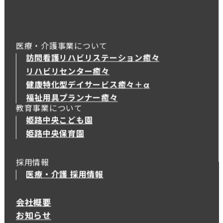
医療・介護事業について
訪問看護リハビリステーション癒々
リハビリセンター癒々
健康特化型デイサービス癒々＋
α
健康特化型デイサービス癒々＋
α
福祉用具プランナー癒々
教育事業について
姫路中央こども園
姫路中央保育園
採用情報
医療・介護 採用情報
会社概要
お知らせ