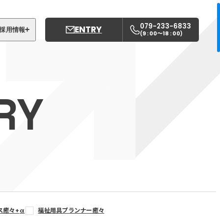
079-233-6833
ENTRY
採用情報
9 : 00〜18 : 00
(
)
募集職種
姫路中央こども園
RY
姫路中央保育園
ス癒々+
α
福祉用具プランナー癒々