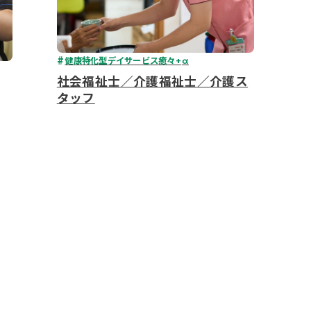
健康特化型デイサービス癒々+
α
社会福祉士／介護福祉士／介護ス
タッフ