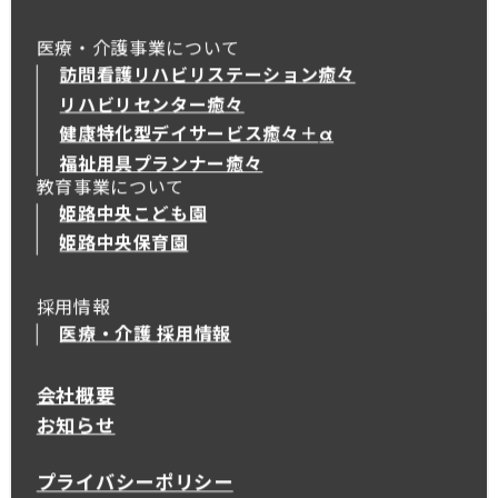
医療・介護事業について
訪問看護リハビリステーション癒々
リハビリセンター癒々
健康特化型デイサービス癒々＋
α
健康特化型デイサービス癒々＋
α
福祉用具プランナー癒々
教育事業について
姫路中央こども園
姫路中央保育園
採用情報
医療・介護 採用情報
会社概要
お知らせ
プライバシーポリシー