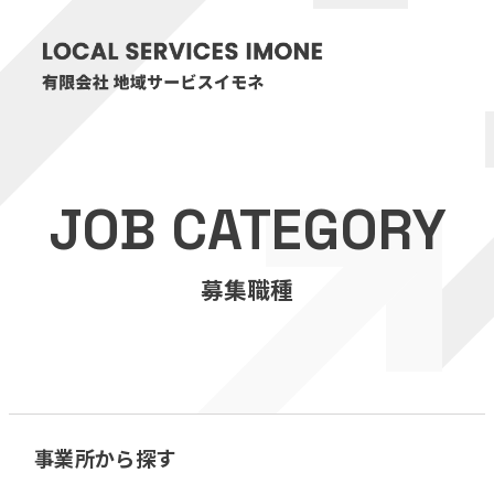
HOME
JOB CATEGORY
医療・介護事業
募集職種
訪問看護リハビリステーション癒々
リハビリセンター癒々
健康特化型デイサービス癒々＋
α
福祉用具プランナー癒々
事業所から探す