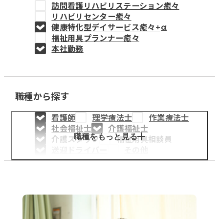
訪問看護リハビリステーション癒々
教育事業
リハビリセンター癒々
健康特化型デイサービス癒々+
α
姫路中央こども園
福祉用具プランナー癒々
本社勤務
姫路中央保育園
職種から探す
採用情報
看護師
理学療法士
作業療法士
医療・介護事業
社会福祉士
介護福祉士
募集職種
職種をもっと見る
介護スタッフ
福祉用具相談員
送迎ドライバー
その他
会社概要
お知らせ