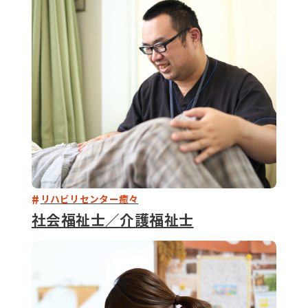
079-2
ENTRY
9 : 00
(
リハビリセンター癒々
社会福祉士／介護福祉士