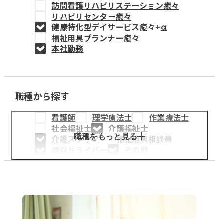
訪問看護リハビリステーション癒々
教育事業
リハビリセンター癒々
健康特化型デイサービス癒々+
α
姫路中央こども園
福祉用具プランナー癒々
本社勤務
姫路中央保育園
職種から探す
採用情報
看護師
理学療法士
作業療法士
医療・介護事業
社会福祉士
介護福祉士
募集職種
職種をもっと見る
介護スタッフ
福祉用具相談員
送迎ドライバー
その他
会社概要
お知らせ