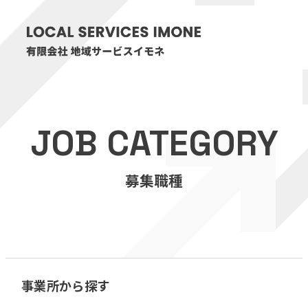
HOME
JOB CATEGORY
医療・介護事業
募集職種
訪問看護リハビリステーション癒々
リハビリセンター癒々
健康特化型デイサービス癒々＋
α
福祉用具プランナー癒々
事業所から探す