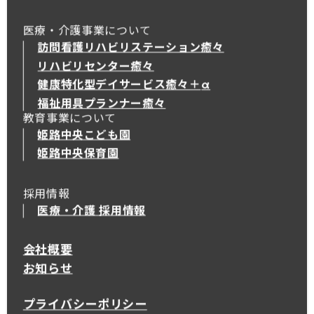
医療・介護事業について
訪問看護リハビリステーション癒々
リハビリセンター癒々
健康特化型デイサービス癒々＋
α
健康特化型デイサービス癒々＋
α
福祉用具プランナー癒々
教育事業について
姫路中央こども園
姫路中央保育園
採用情報
医療・介護 採用情報
会社概要
お知らせ
プライバシーポリシー