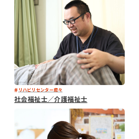
079-2
ENTRY
9 : 00
(
リハビリセンター癒々
社会福祉士／介護福祉士