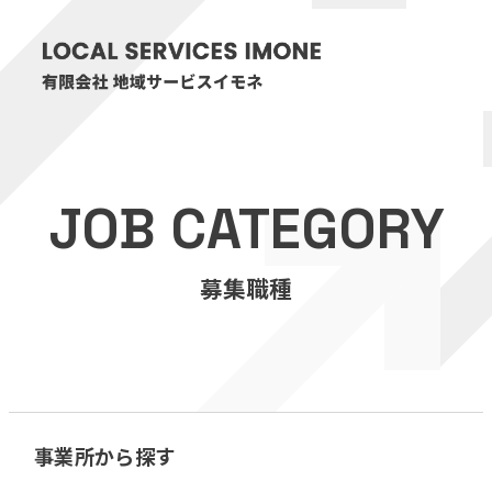
HOME
JOB CATEGORY
医療・介護事業
募集職種
訪問看護リハビリステーション癒々
リハビリセンター癒々
健康特化型デイサービス癒々＋
α
福祉用具プランナー癒々
事業所から探す