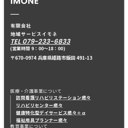
TEL 079-233-6833
(営業時間 9：00〜18：00)
〒670-0974 兵庫県姫路市飯田 491-13
医療・介護事業について
訪問看護リハビリステーション癒々
リハビリセンター癒々
健康特化型デイサービス癒々＋
α
健康特化型デイサービス癒々＋
α
福祉用具プランナー癒々
教育事業について