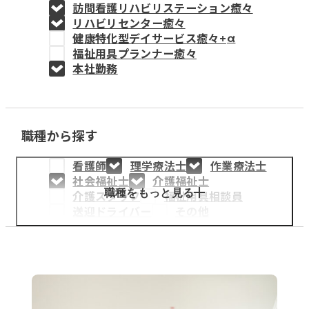
訪問看護リハビリステーション癒々
教育事業
リハビリセンター癒々
健康特化型デイサービス癒々+
α
姫路中央こども園
福祉用具プランナー癒々
本社勤務
姫路中央保育園
職種から探す
採用情報
看護師
理学療法士
作業療法士
医療・介護事業
社会福祉士
介護福祉士
募集職種
職種をもっと見る
介護スタッフ
福祉用具相談員
送迎ドライバー
その他
会社概要
お知らせ