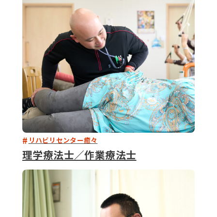
079-2
ENTRY
9 : 00
(
リハビリセンター癒々
理学療法士／作業療法士