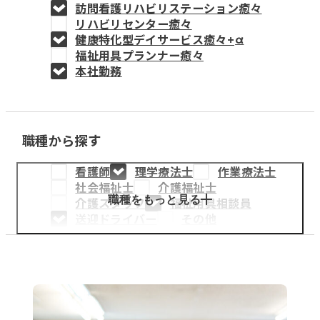
訪問看護リハビリステーション癒々
教育事業
リハビリセンター癒々
健康特化型デイサービス癒々+
α
姫路中央こども園
福祉用具プランナー癒々
本社勤務
姫路中央保育園
職種から探す
採用情報
看護師
理学療法士
作業療法士
医療・介護事業
社会福祉士
介護福祉士
募集職種
職種をもっと見る
介護スタッフ
福祉用具相談員
送迎ドライバー
その他
会社概要
お知らせ