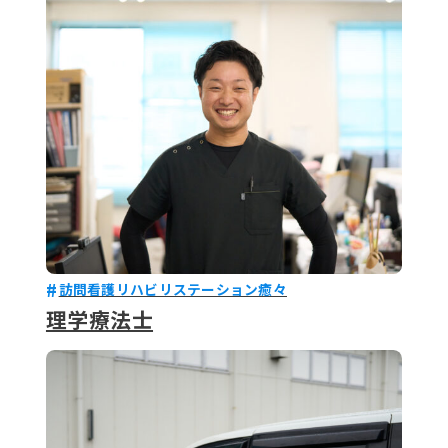
079-2
ENTRY
9 : 00
(
訪問看護リハビリステーション癒々
理学療法士