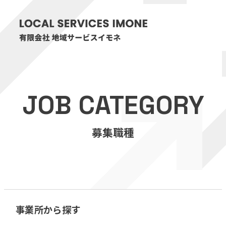
HOME
JOB CATEGORY
医療・介護事業
募集職種
訪問看護リハビリステーション癒々
リハビリセンター癒々
健康特化型デイサービス癒々＋
α
福祉用具プランナー癒々
事業所から探す