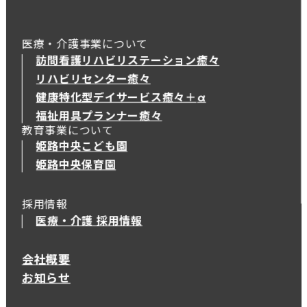
医療・介護事業について
訪問看護リハビリステーション癒々
リハビリセンター癒々
健康特化型デイサービス癒々＋
α
健康特化型デイサービス癒々＋
α
福祉用具プランナー癒々
教育事業について
姫路中央こども園
姫路中央保育園
採用情報
医療・介護 採用情報
会社概要
お知らせ