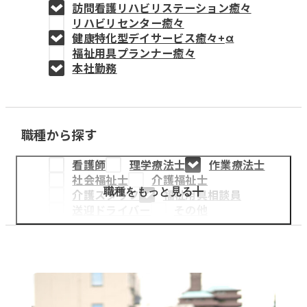
訪問看護リハビリステーション癒々
教育事業
リハビリセンター癒々
健康特化型デイサービス癒々+
α
姫路中央こども園
福祉用具プランナー癒々
本社勤務
姫路中央保育園
職種から探す
採用情報
看護師
理学療法士
作業療法士
医療・介護事業
社会福祉士
介護福祉士
募集職種
職種をもっと見る
介護スタッフ
福祉用具相談員
送迎ドライバー
その他
会社概要
お知らせ