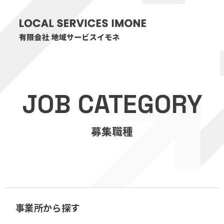
HOME
JOB CATEGORY
医療・介護事業
募集職種
訪問看護リハビリステーション癒々
リハビリセンター癒々
健康特化型デイサービス癒々＋
α
福祉用具プランナー癒々
事業所から探す