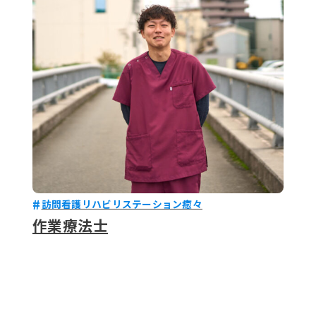
079-2
ENTRY
9 : 00
(
訪問看護リハビリステーション癒々
作業療法士