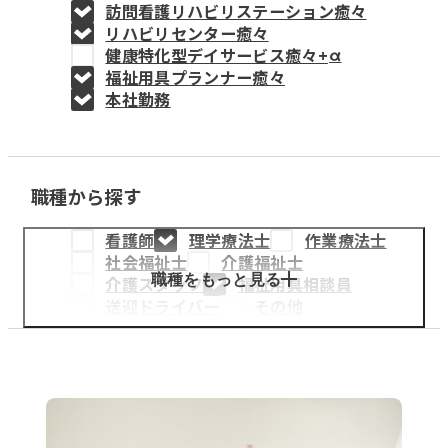
訪問看護リハビリステーション癒々
教育事業
リハビリセンター癒々
健康特化型デイサービス癒々+
α
姫路中央こども園
福祉用具プランナー癒々
本社勤務
姫路中央保育園
職種から探す
採用情報
看護師
理学療法士
作業療法士
医療・介護事業
社会福祉士
介護福祉士
募集職種
職種をもっと見る
介護スタッフ
福祉用具相談員
送迎ドライバー
その他
会社概要
お知らせ