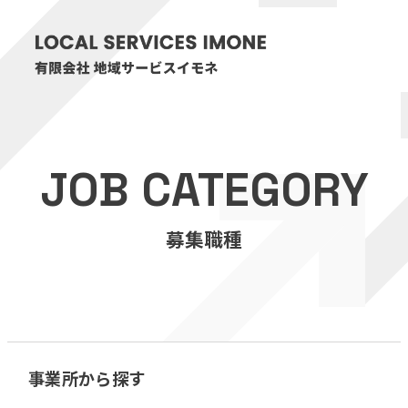
HOME
JOB CATEGORY
医療・介護事業
募集職種
訪問看護リハビリステーション癒々
リハビリセンター癒々
健康特化型デイサービス癒々＋
α
福祉用具プランナー癒々
事業所から探す