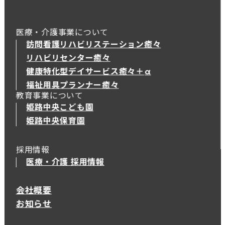
医療・介護事業について
訪問看護リハビリステーション癒々
リハビリセンター癒々
健康特化型デイサービス癒々＋
α
健康特化型デイサービス癒々＋
α
福祉用具プランナー癒々
教育事業について
姫路中央こども園
姫路中央保育園
採用情報
医療・介護 採用情報
会社概要
お知らせ