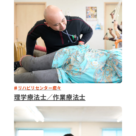
079-2
ENTRY
9 : 00
(
リハビリセンター癒々
理学療法士／作業療法士