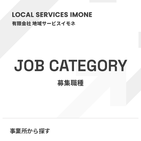
HOME
JOB CATEGORY
医療・介護事業
募集職種
訪問看護リハビリステーション癒々
リハビリセンター癒々
健康特化型デイサービス癒々＋
α
福祉用具プランナー癒々
事業所から探す