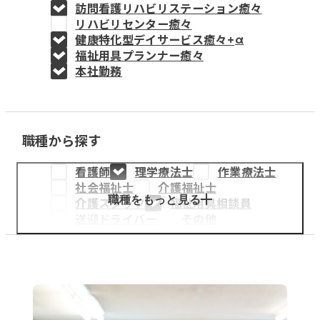
訪問看護リハビリステーション癒々
教育事業
リハビリセンター癒々
健康特化型デイサービス癒々+
α
姫路中央こども園
福祉用具プランナー癒々
本社勤務
姫路中央保育園
職種から探す
採用情報
看護師
理学療法士
作業療法士
医療・介護事業
社会福祉士
介護福祉士
募集職種
職種をもっと見る
介護スタッフ
福祉用具相談員
送迎ドライバー
その他
会社概要
お知らせ