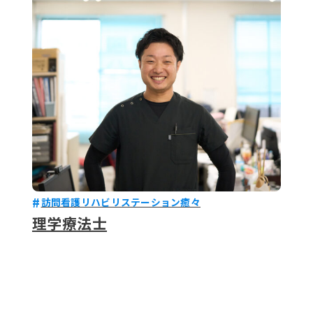
079-2
ENTRY
9 : 00
(
訪問看護リハビリステーション癒々
理学療法士