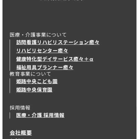
医療・介護事業について
訪問看護リハビリステーション癒々
リハビリセンター癒々
健康特化型デイサービス癒々＋
α
健康特化型デイサービス癒々＋
α
福祉用具プランナー癒々
教育事業について
姫路中央こども園
姫路中央保育園
採用情報
医療・介護 採用情報
会社概要