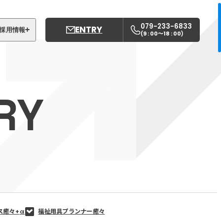
079-233-6833
ENTRY
採用情報
9 : 00〜18 : 00
(
)
募集職種
姫路中央こども園
RY
姫路中央保育園
ス癒々+
α
福祉用具プランナー癒々