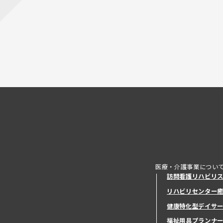
医療・介護事業につい
訪問看護リハビリ
リハビリセンター
健康特化型デイサ
健康特化型デイサ
福祉用具プランナ