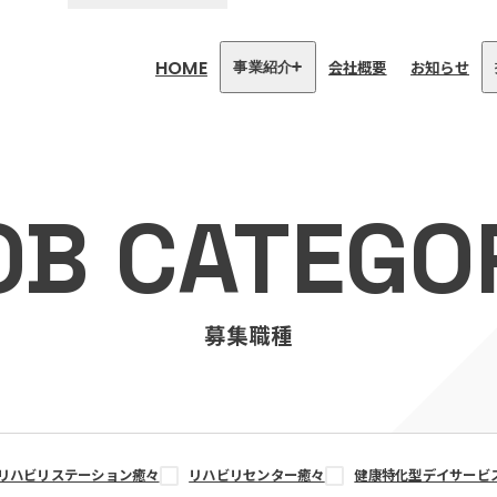
HOME
会社概要
お知らせ
事業紹介
医療・介護事業
訪問看護リハビリステーション
OB CATEGO
癒々
リハビリセンター癒々
健康特化型デイサービス癒々＋
α
福祉用具プランナー癒々
募集職種
リハビリステーション癒々
リハビリセンター癒々
健康特化型デイサービ