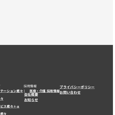
て
採用情報
プライバシーポリシー
ステーション癒々
医療・介護 採用情報
お問い合わせ
会社概要
癒々
お知らせ
ービス癒々＋
α
ービス癒々＋
α
ー癒々