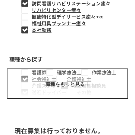
訪問看護リハビリステーション癒々
教育事業
リハビリセンター癒々
健康特化型デイサービス癒々+
α
姫路中央こども園
福祉用具プランナー癒々
本社勤務
姫路中央保育園
職種から探す
採用情報
看護師
理学療法士
作業療法士
医療・介護事業
社会福祉士
介護福祉士
募集職種
職種をもっと見る
介護スタッフ
福祉用具相談員
送迎ドライバー
その他
会社概要
お知らせ
現在募集は行っておりません。