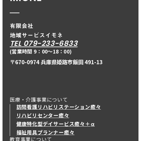
TEL 079-233-6833
(営業時間 9：00〜18：00)
〒670-0974 兵庫県姫路市飯田 491-13
医療・介護事業について
訪問看護リハビリステーション癒々
リハビリセンター癒々
健康特化型デイサービス癒々＋
α
健康特化型デイサービス癒々＋
α
福祉用具プランナー癒々
教育事業について