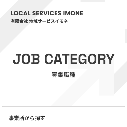
HOME
JOB CATEGORY
医療・介護事業
募集職種
訪問看護リハビリステーション癒々
リハビリセンター癒々
健康特化型デイサービス癒々＋
α
福祉用具プランナー癒々
事業所から探す