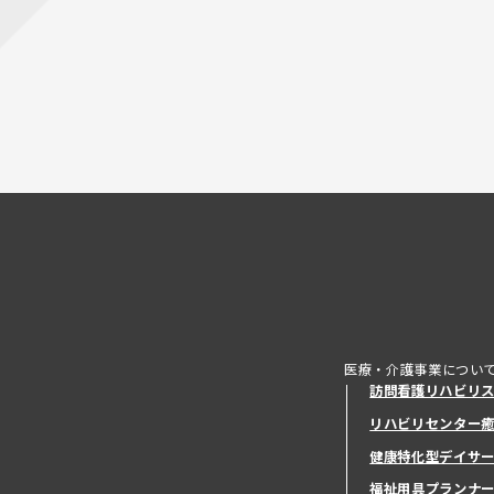
医療・介護事業につい
訪問看護リハビリ
リハビリセンター
健康特化型デイサ
健康特化型デイサ
福祉用具プランナ