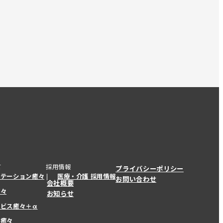
て
採用情報
プライバシーポリシー
ステーション癒々
医療・介護 採用情報
お問い合わせ
会社概要
癒々
お知らせ
ービス癒々＋
α
ービス癒々＋
α
ー癒々