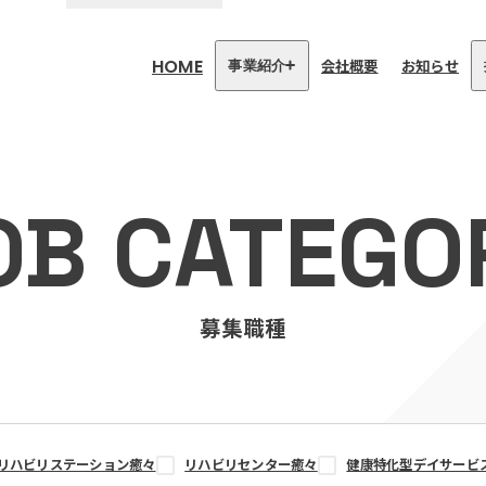
HOME
会社概要
お知らせ
事業紹介
医療・介護事業
訪問看護リハビリステーション
OB CATEGO
癒々
リハビリセンター癒々
健康特化型デイサービス癒々＋
α
福祉用具プランナー癒々
募集職種
リハビリステーション癒々
リハビリセンター癒々
健康特化型デイサービ