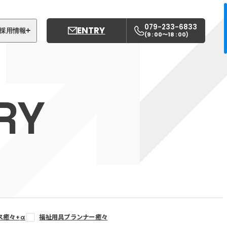
079-233-6833
ENTRY
採用情報
9 : 00〜18 : 00
(
)
募集職種
姫路中央こども園
RY
姫路中央保育園
ス癒々+
α
福祉用具プランナー癒々