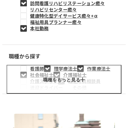
訪問看護リハビリステーション癒々
教育事業
リハビリセンター癒々
健康特化型デイサービス癒々+
α
姫路中央こども園
福祉用具プランナー癒々
本社勤務
姫路中央保育園
職種から探す
採用情報
看護師
理学療法士
作業療法士
医療・介護事業
社会福祉士
介護福祉士
募集職種
職種をもっと見る
介護スタッフ
福祉用具相談員
送迎ドライバー
その他
会社概要
お知らせ