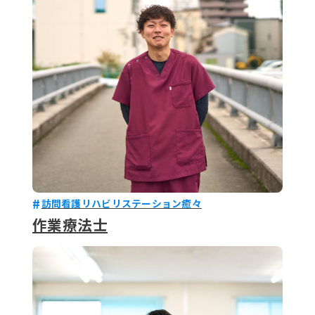
079-2
ENTRY
9 : 00
(
訪問看護リハビリステーション癒々
作業療法士