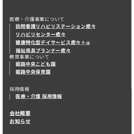
医療・介護事業について
訪問看護リハビリステーション癒々
リハビリセンター癒々
健康特化型デイサービス癒々＋
α
健康特化型デイサービス癒々＋
α
福祉用具プランナー癒々
教育事業について
姫路中央こども園
姫路中央保育園
採用情報
医療・介護 採用情報
会社概要
お知らせ