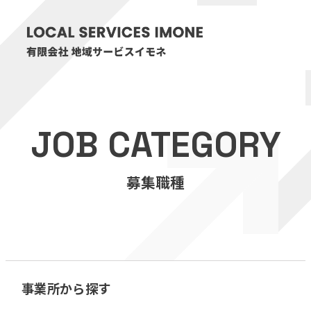
HOME
JOB CATEGORY
医療・介護事業
募集職種
訪問看護リハビリステーション癒々
リハビリセンター癒々
健康特化型デイサービス癒々＋
α
福祉用具プランナー癒々
事業所から探す