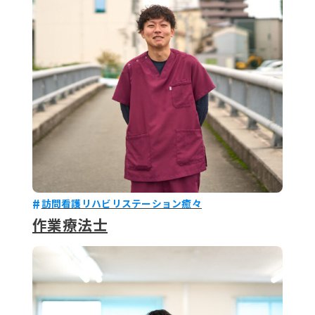
079-2
ENTRY
9 : 00
(
訪問看護リハビリステーション癒々
作業療法士