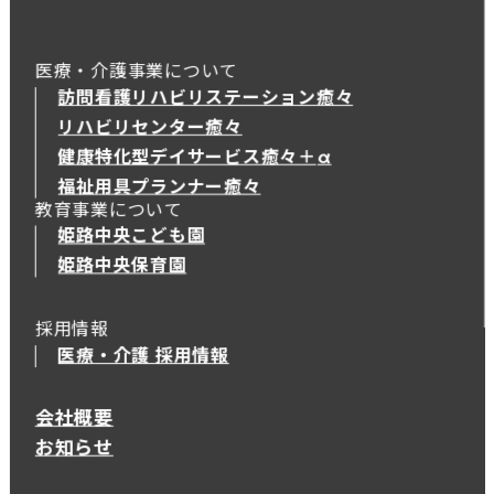
医療・介護事業について
訪問看護リハビリステーション癒々
リハビリセンター癒々
健康特化型デイサービス癒々＋
α
健康特化型デイサービス癒々＋
α
福祉用具プランナー癒々
教育事業について
姫路中央こども園
姫路中央保育園
採用情報
医療・介護 採用情報
会社概要
お知らせ