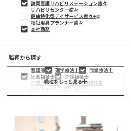
訪問看護リハビリステーション癒々
教育事業
リハビリセンター癒々
健康特化型デイサービス癒々+
α
姫路中央こども園
福祉用具プランナー癒々
本社勤務
姫路中央保育園
職種から探す
採用情報
看護師
理学療法士
作業療法士
医療・介護事業
社会福祉士
介護福祉士
募集職種
職種をもっと見る
介護スタッフ
福祉用具相談員
送迎ドライバー
その他
会社概要
お知らせ