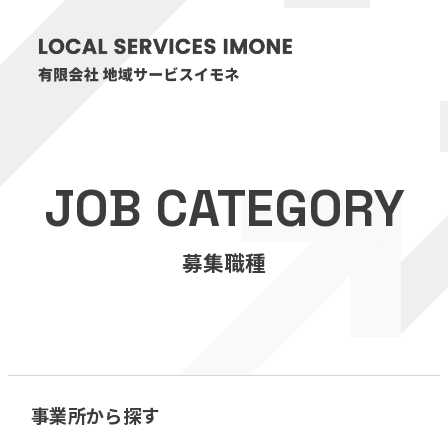
HOME
JOB CATEGORY
医療・介護事業
募集職種
訪問看護リハビリステーション癒々
リハビリセンター癒々
健康特化型デイサービス癒々＋
α
福祉用具プランナー癒々
事業所から探す