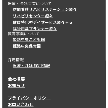
医療・介護事業について
訪問看護リハビリステーション癒々
リハビリセンター癒々
健康特化型デイサービス癒々＋
α
健康特化型デイサービス癒々＋
α
福祉用具プランナー癒々
教育事業について
姫路中央こども園
姫路中央保育園
採用情報
医療・介護 採用情報
会社概要
お知らせ
プライバシーポリシー
お問い合わせ