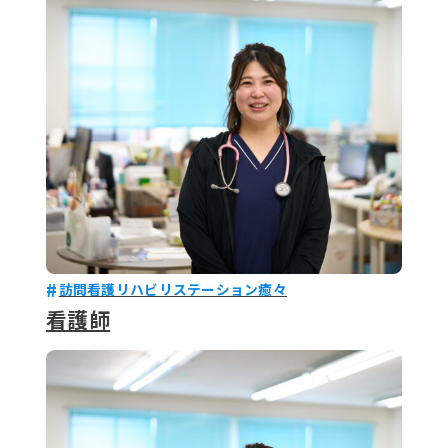
079-2
ENTRY
9 : 00
(
訪問看護リハビリステーション癒々
看護師