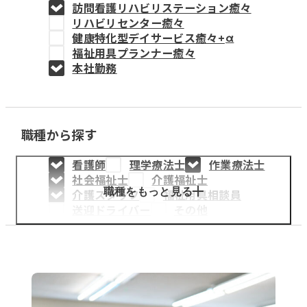
訪問看護リハビリステーション癒々
教育事業
リハビリセンター癒々
健康特化型デイサービス癒々+
α
姫路中央こども園
福祉用具プランナー癒々
本社勤務
姫路中央保育園
職種から探す
採用情報
看護師
理学療法士
作業療法士
医療・介護事業
社会福祉士
介護福祉士
募集職種
職種をもっと見る
介護スタッフ
福祉用具相談員
送迎ドライバー
その他
会社概要
お知らせ