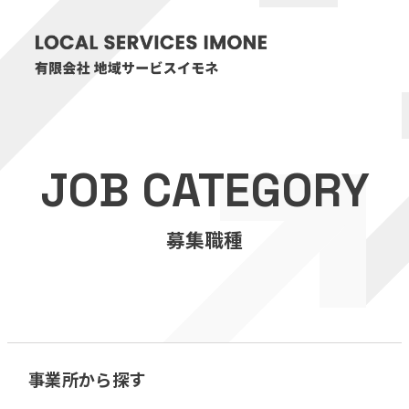
HOME
JOB CATEGORY
医療・介護事業
募集職種
訪問看護リハビリステーション癒々
リハビリセンター癒々
健康特化型デイサービス癒々＋
α
福祉用具プランナー癒々
事業所から探す