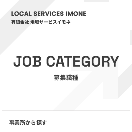
HOME
JOB CATEGORY
医療・介護事業
募集職種
訪問看護リハビリステーション癒々
リハビリセンター癒々
健康特化型デイサービス癒々＋
α
福祉用具プランナー癒々
事業所から探す