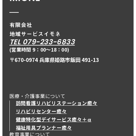
TEL 079-233-6833
(営業時間 9：00〜18：00)
〒670-0974 兵庫県姫路市飯田 491-13
医療・介護事業について
訪問看護リハビリステーション癒々
リハビリセンター癒々
健康特化型デイサービス癒々＋
α
健康特化型デイサービス癒々＋
α
福祉用具プランナー癒々
教育事業について