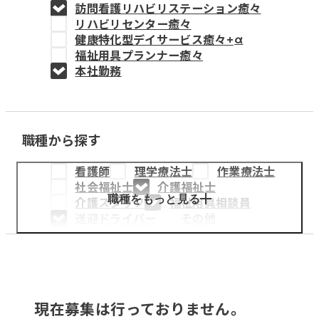
訪問看護リハビリステーション癒々
教育事業
リハビリセンター癒々
健康特化型デイサービス癒々+
α
姫路中央こども園
福祉用具プランナー癒々
本社勤務
姫路中央保育園
職種から探す
採用情報
看護師
理学療法士
作業療法士
医療・介護事業
社会福祉士
介護福祉士
募集職種
職種をもっと見る
介護スタッフ
福祉用具相談員
送迎ドライバー
その他
会社概要
お知らせ
現在募集は行っておりません。