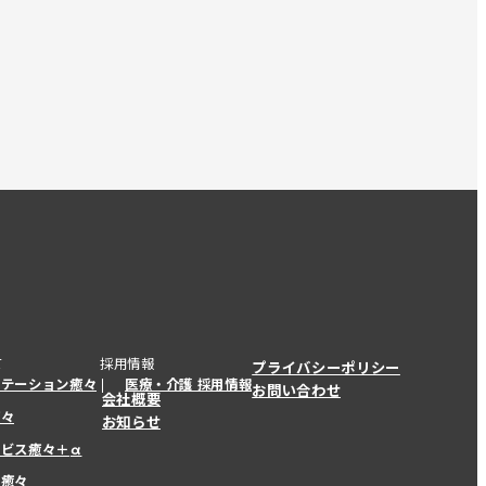
て
採用情報
プライバシーポリシー
ステーション癒々
医療・介護 採用情報
お問い合わせ
会社概要
癒々
お知らせ
ービス癒々＋
α
ービス癒々＋
α
ー癒々