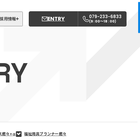
079-233-6833
ENTRY
採用情報
9 : 00〜18 : 00
(
)
募集職種
姫路中央こども園
RY
姫路中央保育園
ス癒々+
α
福祉用具プランナー癒々