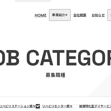
HOME
会社概要
お知らせ
事業紹介
医療・介護事業
訪問看護リハビリステーション
OB CATEGO
癒々
リハビリセンター癒々
健康特化型デイサービス癒々＋
α
福祉用具プランナー癒々
募集職種
リハビリステーション癒々
リハビリセンター癒々
健康特化型デイサービ