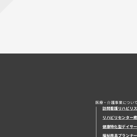
医療・介護事業につい
訪問看護リハビリ
リハビリセンター
健康特化型デイサ
健康特化型デイサ
福祉用具プランナ