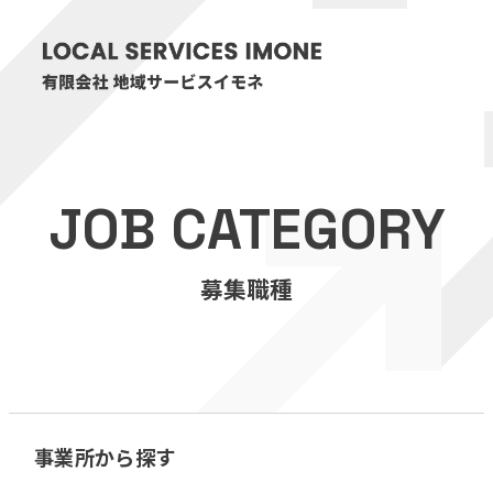
HOME
JOB CATEGORY
医療・介護事業
募集職種
訪問看護リハビリステーション癒々
リハビリセンター癒々
健康特化型デイサービス癒々＋
α
福祉用具プランナー癒々
事業所から探す