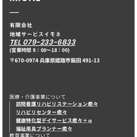
TEL 079-233-6833
(営業時間 9：00〜18：00)
〒670-0974 兵庫県姫路市飯田 491-13
医療・介護事業について
訪問看護リハビリステーション癒々
リハビリセンター癒々
健康特化型デイサービス癒々＋
α
健康特化型デイサービス癒々＋
α
福祉用具プランナー癒々
教育事業について