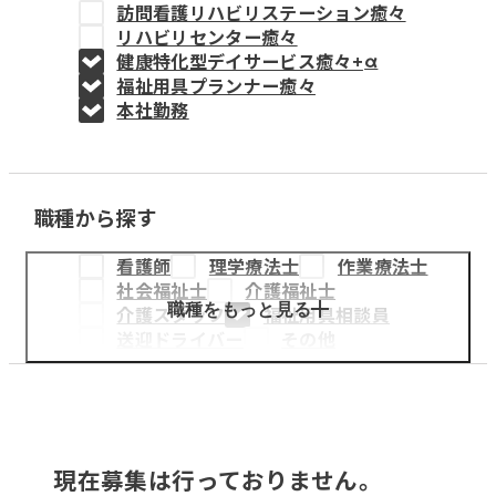
訪問看護リハビリステーション癒々
教育事業
リハビリセンター癒々
健康特化型デイサービス癒々+
α
姫路中央こども園
福祉用具プランナー癒々
本社勤務
姫路中央保育園
職種から探す
採用情報
看護師
理学療法士
作業療法士
医療・介護事業
社会福祉士
介護福祉士
募集職種
職種をもっと見る
介護スタッフ
福祉用具相談員
送迎ドライバー
その他
会社概要
お知らせ
現在募集は行っておりません。