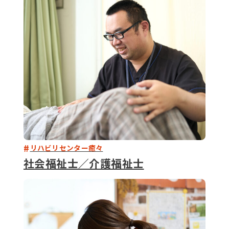
079-2
ENTRY
9 : 00
(
リハビリセンター癒々
社会福祉士／介護福祉士