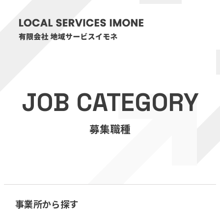
HOME
JOB CATEGORY
医療・介護事業
募集職種
訪問看護リハビリステーション癒々
リハビリセンター癒々
健康特化型デイサービス癒々＋
α
福祉用具プランナー癒々
事業所から探す