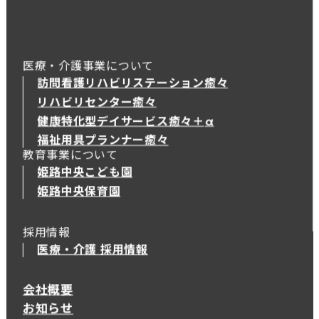
医療・介護事業について
訪問看護リハビリステーション癒々
リハビリセンター癒々
健康特化型デイサービス癒々＋
α
健康特化型デイサービス癒々＋
α
福祉用具プランナー癒々
教育事業について
姫路中央こども園
姫路中央保育園
採用情報
医療・介護 採用情報
会社概要
お知らせ