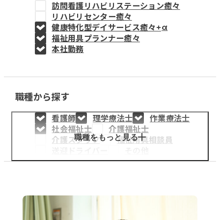
訪問看護リハビリステーション癒々
教育事業
リハビリセンター癒々
健康特化型デイサービス癒々+
α
姫路中央こども園
福祉用具プランナー癒々
本社勤務
姫路中央保育園
職種から探す
採用情報
看護師
理学療法士
作業療法士
医療・介護事業
社会福祉士
介護福祉士
募集職種
職種をもっと見る
介護スタッフ
福祉用具相談員
送迎ドライバー
その他
会社概要
お知らせ