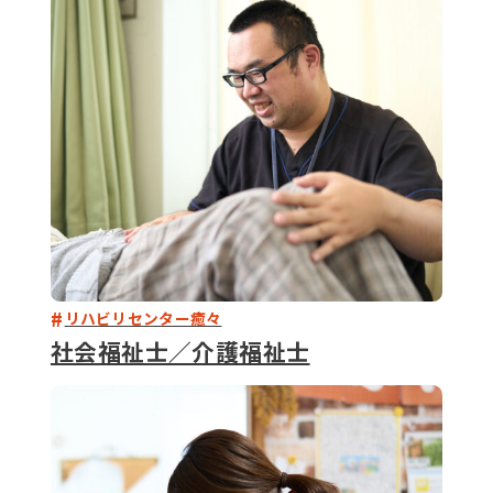
079-2
ENTRY
9 : 00
(
リハビリセンター癒々
社会福祉士／介護福祉士