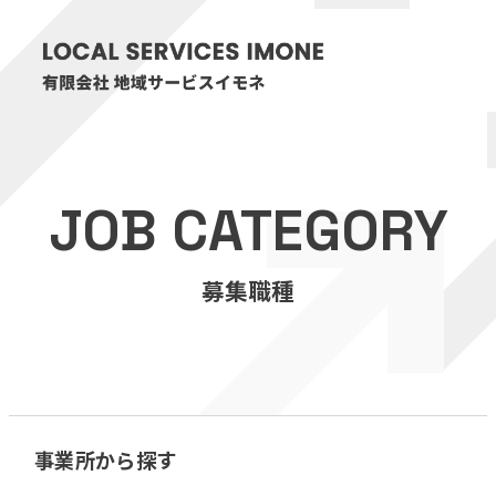
HOME
JOB CATEGORY
医療・介護事業
募集職種
訪問看護リハビリステーション癒々
リハビリセンター癒々
健康特化型デイサービス癒々＋
α
福祉用具プランナー癒々
事業所から探す