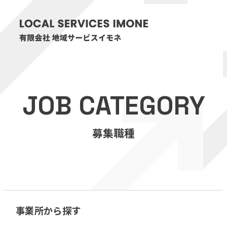
HOME
JOB CATEGORY
医療・介護事業
募集職種
訪問看護リハビリステーション癒々
リハビリセンター癒々
健康特化型デイサービス癒々＋
α
福祉用具プランナー癒々
事業所から探す