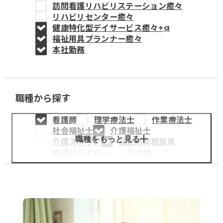
訪問看護リハビリステーション癒々
教育事業
リハビリセンター癒々
健康特化型デイサービス癒々+
α
姫路中央こども園
福祉用具プランナー癒々
本社勤務
姫路中央保育園
職種から探す
採用情報
看護師
理学療法士
作業療法士
医療・介護事業
社会福祉士
介護福祉士
募集職種
職種をもっと見る
介護スタッフ
福祉用具相談員
送迎ドライバー
その他
会社概要
お知らせ