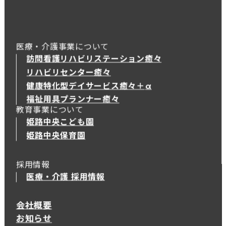
医療・介護事業について
訪問看護リハビリステーション癒々
リハビリセンター癒々
健康特化型デイサービス癒々＋
α
健康特化型デイサービス癒々＋
α
福祉用具プランナー癒々
教育事業について
姫路中央こども園
姫路中央保育園
採用情報
医療・介護 採用情報
会社概要
お知らせ