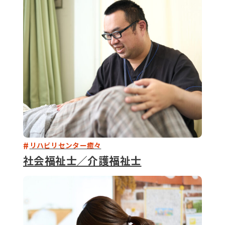
079-2
ENTRY
9 : 00
(
リハビリセンター癒々
社会福祉士／介護福祉士