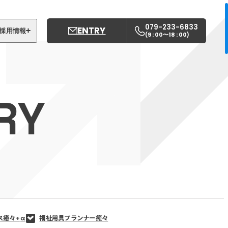
079-233-6833
ENTRY
採用情報
9 : 00〜18 : 00
(
)
募集職種
姫路中央こども園
RY
姫路中央保育園
ス癒々+
α
福祉用具プランナー癒々