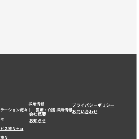
て
採用情報
プライバシーポリシー
ステーション癒々
医療・介護 採用情報
お問い合わせ
会社概要
癒々
お知らせ
ービス癒々＋
α
ービス癒々＋
α
ー癒々