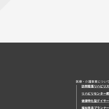
医療・介護事業につい
訪問看護リハビリ
リハビリセンター
健康特化型デイサ
健康特化型デイサ
福祉用具プランナ