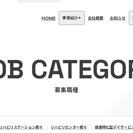
HOME
会社概要
お知らせ
事業紹介
医療・介護事業
訪問看護リハビリステーション
OB CATEGO
癒々
リハビリセンター癒々
健康特化型デイサービス癒々＋
α
福祉用具プランナー癒々
募集職種
リハビリステーション癒々
リハビリセンター癒々
健康特化型デイサービ