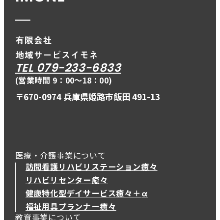
TEL 079-233-6833
(営業時間 9：00〜18：00)
〒670-0974 兵庫県姫路市飯田 491-13
医療・介護事業について
訪問看護リハビリステーション癒々
リハビリセンター癒々
健康特化型デイサービス癒々＋
α
健康特化型デイサービス癒々＋
α
福祉用具プランナー癒々
教育事業について