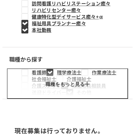
訪問看護リハビリステーション癒々
教育事業
リハビリセンター癒々
健康特化型デイサービス癒々+
α
姫路中央こども園
福祉用具プランナー癒々
本社勤務
姫路中央保育園
職種から探す
採用情報
看護師
理学療法士
作業療法士
医療・介護事業
社会福祉士
介護福祉士
募集職種
職種をもっと見る
介護スタッフ
福祉用具相談員
送迎ドライバー
その他
会社概要
お知らせ
現在募集は行っておりません。