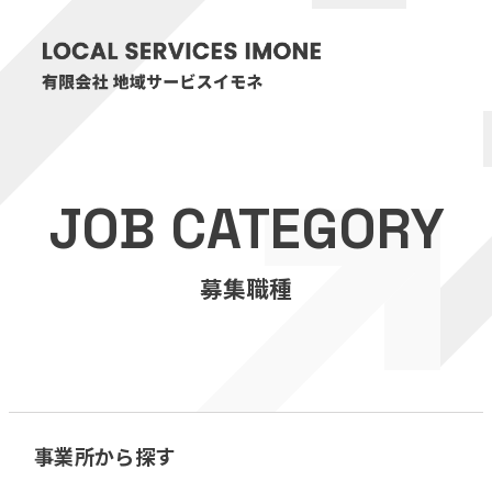
HOME
JOB CATEGORY
医療・介護事業
募集職種
訪問看護リハビリステーション癒々
リハビリセンター癒々
健康特化型デイサービス癒々＋
α
福祉用具プランナー癒々
事業所から探す