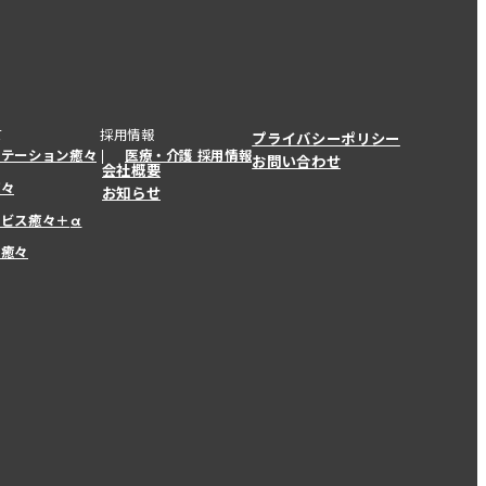
て
採用情報
プライバシーポリシー
ステーション癒々
医療・介護 採用情報
お問い合わせ
会社概要
癒々
お知らせ
ービス癒々＋
α
ービス癒々＋
α
ー癒々