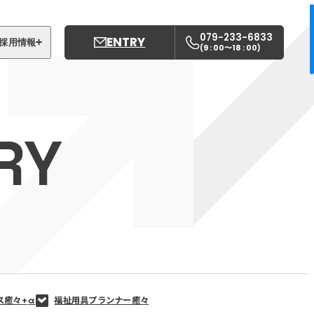
079-233-6833
ENTRY
採用情報
9 : 00〜18 : 00
(
)
募集職種
姫路中央こども園
RY
姫路中央保育園
ス癒々+
α
福祉用具プランナー癒々