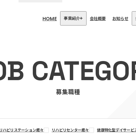
HOME
会社概要
お知らせ
事業紹介
医療・介護事業
訪問看護リハビリステーション
OB CATEGO
癒々
リハビリセンター癒々
健康特化型デイサービス癒々＋
α
福祉用具プランナー癒々
募集職種
リハビリステーション癒々
リハビリセンター癒々
健康特化型デイサービ