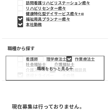
訪問看護リハビリステーション癒々
教育事業
リハビリセンター癒々
健康特化型デイサービス癒々+
α
姫路中央こども園
福祉用具プランナー癒々
本社勤務
姫路中央保育園
職種から探す
採用情報
看護師
理学療法士
作業療法士
医療・介護事業
社会福祉士
介護福祉士
募集職種
職種をもっと見る
介護スタッフ
福祉用具相談員
送迎ドライバー
その他
会社概要
お知らせ
現在募集は行っておりません。