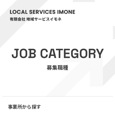
HOME
JOB CATEGORY
医療・介護事業
募集職種
訪問看護リハビリステーション癒々
リハビリセンター癒々
健康特化型デイサービス癒々＋
α
福祉用具プランナー癒々
事業所から探す