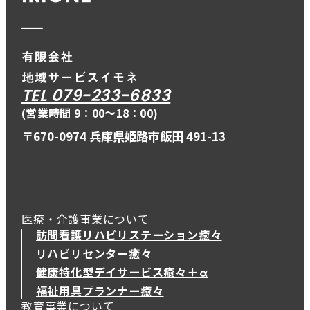
TEL 079-233-6833
(営業時間 9：00〜18：00)
〒670-0974 兵庫県姫路市飯田 491-13
医療・介護事業について
訪問看護リハビリステーション癒々
リハビリセンター癒々
健康特化型デイサービス癒々＋
α
健康特化型デイサービス癒々＋
α
福祉用具プランナー癒々
教育事業について