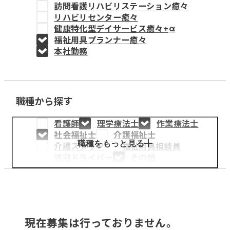
訪問看護リハビリステーション癒々
教育事業
リハビリセンター癒々
健康特化型デイサービス癒々+
α
姫路中央こども園
福祉用具プランナー癒々
本社勤務
姫路中央保育園
職種から探す
採用情報
看護師
理学療法士
作業療法士
医療・介護事業
社会福祉士
介護福祉士
募集職種
職種をもっと見る
介護スタッフ
福祉用具相談員
送迎ドライバー
その他
会社概要
お知らせ
現在募集は行っておりません。