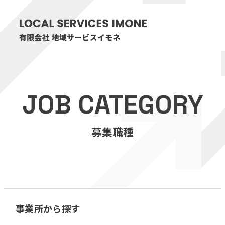
HOME
JOB CATEGORY
医療・介護事業
募集職種
訪問看護リハビリステーション癒々
リハビリセンター癒々
健康特化型デイサービス癒々＋
α
福祉用具プランナー癒々
事業所から探す