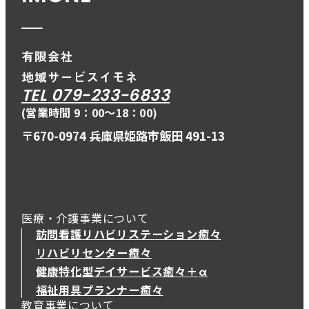
TEL 079-233-6833
(営業時間 9：00〜18：00)
〒670-0974 兵庫県姫路市飯田 491-13
医療・介護事業について
訪問看護リハビリステーション癒々
リハビリセンター癒々
健康特化型デイサービス癒々＋
α
健康特化型デイサービス癒々＋
α
福祉用具プランナー癒々
教育事業について