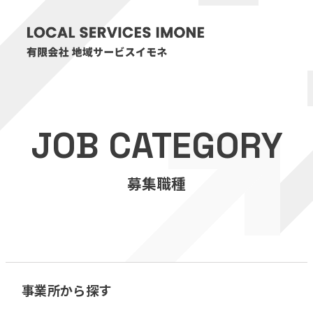
HOME
JOB CATEGORY
医療・介護事業
募集職種
訪問看護リハビリステーション癒々
リハビリセンター癒々
健康特化型デイサービス癒々＋
α
福祉用具プランナー癒々
事業所から探す