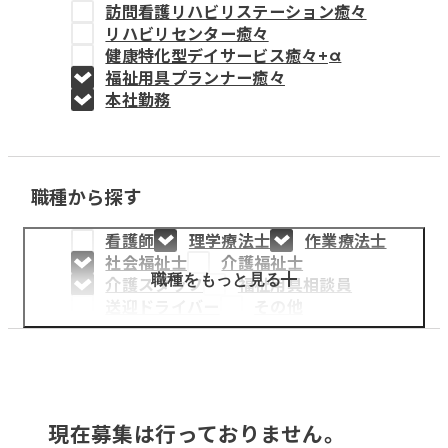
訪問看護リハビリステーション癒々
教育事業
リハビリセンター癒々
健康特化型デイサービス癒々+
α
姫路中央こども園
福祉用具プランナー癒々
本社勤務
姫路中央保育園
職種から探す
採用情報
看護師
理学療法士
作業療法士
医療・介護事業
社会福祉士
介護福祉士
募集職種
職種をもっと見る
介護スタッフ
福祉用具相談員
送迎ドライバー
その他
会社概要
お知らせ
現在募集は行っておりません。