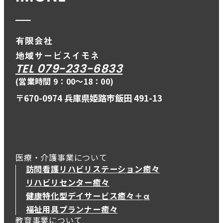
TEL 079-233-6833
(営業時間 9：00〜18：00)
〒670-0974 兵庫県姫路市飯田 491-13
医療・介護事業について
訪問看護リハビリステーション癒々
リハビリセンター癒々
健康特化型デイサービス癒々＋
α
健康特化型デイサービス癒々＋
α
福祉用具プランナー癒々
教育事業について