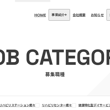
HOME
会社概要
お知らせ
事業紹介
医療・介護事業
訪問看護リハビリステーション
OB CATEGO
癒々
リハビリセンター癒々
健康特化型デイサービス癒々＋
α
福祉用具プランナー癒々
募集職種
リハビリステーション癒々
リハビリセンター癒々
健康特化型デイサービ