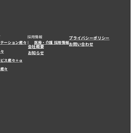
て
採用情報
プライバシーポリシー
ステーション癒々
医療・介護 採用情報
お問い合わせ
会社概要
癒々
お知らせ
ービス癒々＋
α
ービス癒々＋
α
ー癒々