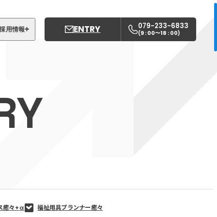
079-233-6833
ENTRY
採用情報
9 : 00〜18 : 00
(
)
募集職種
姫路中央こども園
RY
姫路中央保育園
ス癒々+
α
福祉用具プランナー癒々