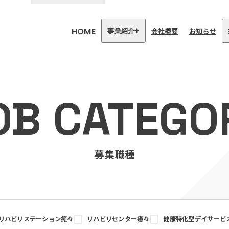
HOME
会社概要
お知らせ
事業紹介
医療・介護事業
訪問看護リハビリステーション
OB CATEGO
癒々
リハビリセンター癒々
健康特化型デイサービス癒々＋
α
福祉用具プランナー癒々
募集職種
リハビリステーション癒々
リハビリセンター癒々
健康特化型デイサービ