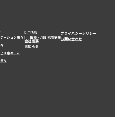
て
採用情報
プライバシーポリシー
ステーション癒々
医療・介護 採用情報
お問い合わせ
会社概要
癒々
お知らせ
ービス癒々＋
α
ービス癒々＋
α
ー癒々