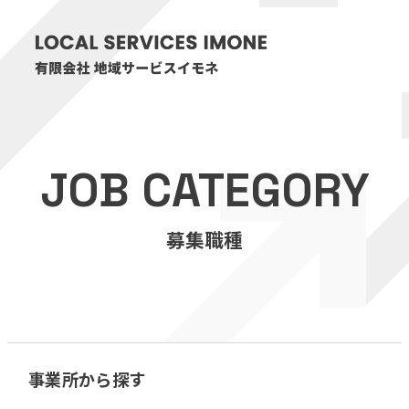
HOME
JOB CATEGORY
医療・介護事業
募集職種
訪問看護リハビリステーション癒々
リハビリセンター癒々
健康特化型デイサービス癒々＋
α
福祉用具プランナー癒々
事業所から探す