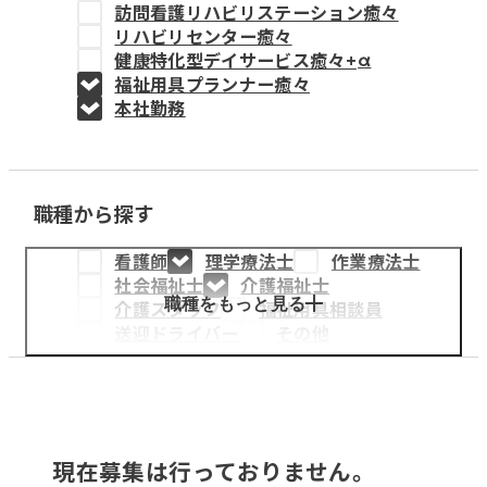
訪問看護リハビリステーション癒々
教育事業
リハビリセンター癒々
健康特化型デイサービス癒々+
α
姫路中央こども園
福祉用具プランナー癒々
本社勤務
姫路中央保育園
職種から探す
採用情報
看護師
理学療法士
作業療法士
医療・介護事業
社会福祉士
介護福祉士
募集職種
職種をもっと見る
介護スタッフ
福祉用具相談員
送迎ドライバー
その他
会社概要
お知らせ
現在募集は行っておりません。