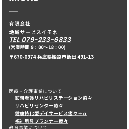
TEL 079-233-6833
(営業時間 9：00〜18：00)
〒670-0974 兵庫県姫路市飯田 491-13
医療・介護事業について
訪問看護リハビリステーション癒々
リハビリセンター癒々
健康特化型デイサービス癒々＋
α
健康特化型デイサービス癒々＋
α
福祉用具プランナー癒々
教育事業について