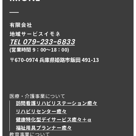
TEL 079-233-6833
(営業時間 9：00〜18：00)
〒670-0974 兵庫県姫路市飯田 491-13
医療・介護事業について
訪問看護リハビリステーション癒々
リハビリセンター癒々
健康特化型デイサービス癒々＋
α
健康特化型デイサービス癒々＋
α
福祉用具プランナー癒々
教育事業について