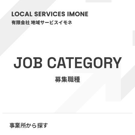
HOME
JOB CATEGORY
医療・介護事業
募集職種
訪問看護リハビリステーション癒々
リハビリセンター癒々
健康特化型デイサービス癒々＋
α
福祉用具プランナー癒々
事業所から探す