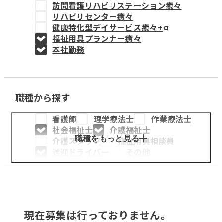
訪問看護リハビリステーション癒々
教育事業
リハビリセンター癒々
健康特化型デイサービス癒々+
α
姫路中央こども園
福祉用具プランナー癒々
本社勤務
姫路中央保育園
職種から探す
採用情報
看護師
理学療法士
作業療法士
医療・介護事業
社会福祉士
介護福祉士
募集職種
職種をもっと見る
介護スタッフ
福祉用具相談員
送迎ドライバー
その他
会社概要
お知らせ
現在募集は行っておりません。