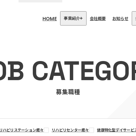
HOME
会社概要
お知らせ
事業紹介
医療・介護事業
訪問看護リハビリステーション
OB CATEGO
癒々
リハビリセンター癒々
健康特化型デイサービス癒々＋
α
福祉用具プランナー癒々
募集職種
リハビリステーション癒々
リハビリセンター癒々
健康特化型デイサービ