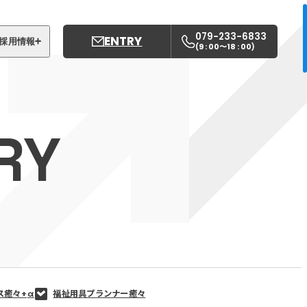
079-233-6833
ENTRY
採用情報
9 : 00〜18 : 00
(
)
募集職種
姫路中央こども園
RY
姫路中央保育園
ス癒々+
α
福祉用具プランナー癒々