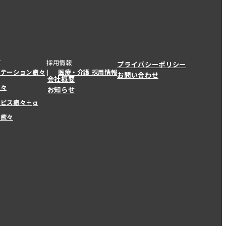
て
採用情報
プライバシーポリシー
ステーション癒々
医療・介護 採用情報
お問い合わせ
会社概要
癒々
お知らせ
ービス癒々＋
α
ービス癒々＋
α
ー癒々