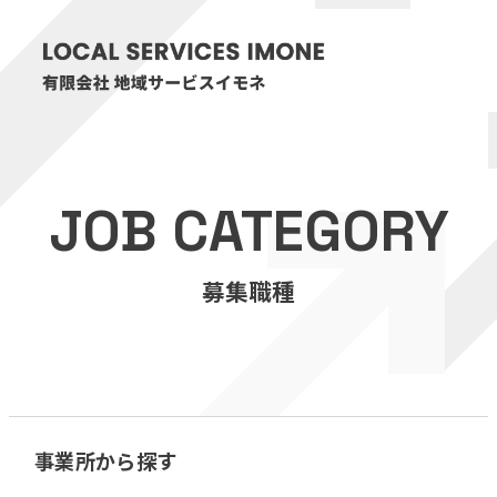
HOME
JOB CATEGORY
医療・介護事業
募集職種
訪問看護リハビリステーション癒々
リハビリセンター癒々
健康特化型デイサービス癒々＋
α
福祉用具プランナー癒々
事業所から探す