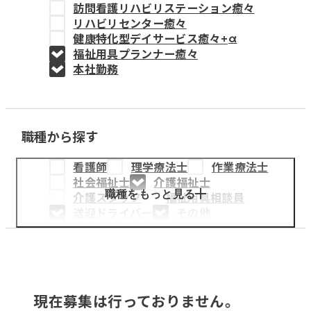
訪問看護リハビリステーション癒々
教育事業
リハビリセンター癒々
健康特化型デイサービス癒々+
α
姫路中央こども園
福祉用具プランナー癒々
本社勤務
姫路中央保育園
職種から探す
採用情報
看護師
理学療法士
作業療法士
医療・介護事業
社会福祉士
介護福祉士
募集職種
職種をもっと見る
介護スタッフ
福祉用具相談員
送迎ドライバー
その他
会社概要
お知らせ
現在募集は行っておりません。