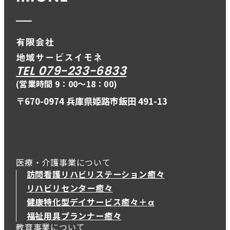
TEL 079-233-6833
(営業時間 9：00〜18：00)
〒670-0974 兵庫県姫路市飯田 491-13
医療・介護事業について
訪問看護リハビリステーション癒々
リハビリセンター癒々
健康特化型デイサービス癒々＋
α
健康特化型デイサービス癒々＋
α
福祉用具プランナー癒々
教育事業について