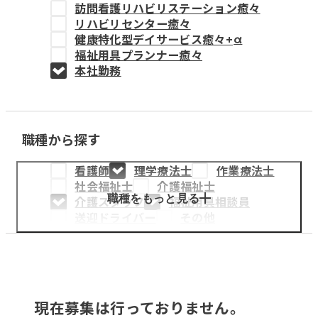
訪問看護リハビリステーション癒々
教育事業
リハビリセンター癒々
健康特化型デイサービス癒々+
α
姫路中央こども園
福祉用具プランナー癒々
本社勤務
姫路中央保育園
職種から探す
採用情報
看護師
理学療法士
作業療法士
医療・介護事業
社会福祉士
介護福祉士
募集職種
職種をもっと見る
介護スタッフ
福祉用具相談員
送迎ドライバー
その他
会社概要
お知らせ
現在募集は行っておりません。