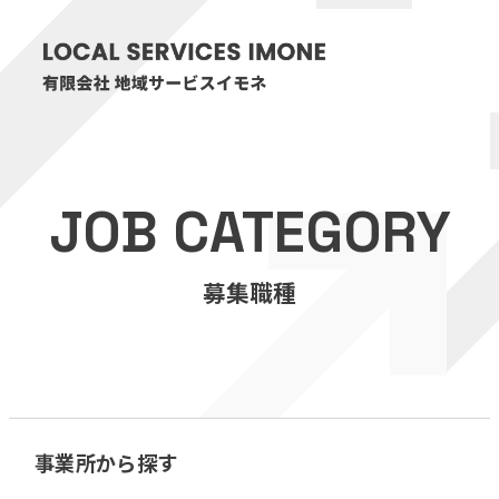
HOME
JOB CATEGORY
医療・介護事業
募集職種
訪問看護リハビリステーション癒々
リハビリセンター癒々
健康特化型デイサービス癒々＋
α
福祉用具プランナー癒々
事業所から探す