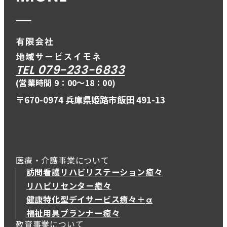
TEL 079-233-6833
(営業時間 9：00〜18：00)
〒670-0974 兵庫県姫路市飯田 491-13
医療・介護事業について
訪問看護リハビリステーション癒々
リハビリセンター癒々
健康特化型デイサービス癒々＋
α
健康特化型デイサービス癒々＋
α
福祉用具プランナー癒々
教育事業について