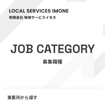
HOME
JOB CATEGORY
医療・介護事業
募集職種
訪問看護リハビリステーション癒々
リハビリセンター癒々
健康特化型デイサービス癒々＋
α
福祉用具プランナー癒々
事業所から探す