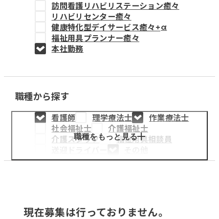
訪問看護リハビリステーション癒々
教育事業
リハビリセンター癒々
健康特化型デイサービス癒々+
α
姫路中央こども園
福祉用具プランナー癒々
本社勤務
姫路中央保育園
職種から探す
採用情報
看護師
理学療法士
作業療法士
医療・介護事業
社会福祉士
介護福祉士
募集職種
職種をもっと見る
介護スタッフ
福祉用具相談員
送迎ドライバー
その他
会社概要
お知らせ
現在募集は行っておりません。