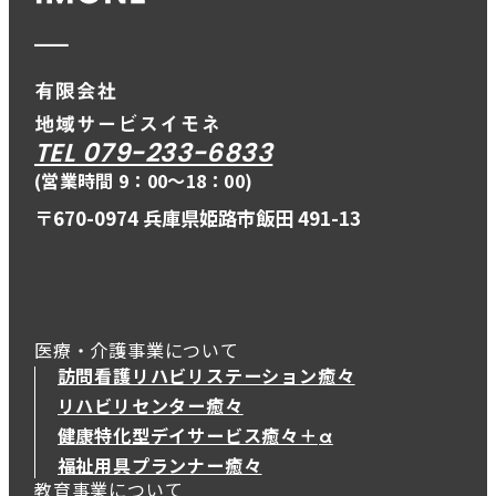
TEL 079-233-6833
(営業時間 9：00〜18：00)
〒670-0974 兵庫県姫路市飯田 491-13
医療・介護事業について
訪問看護リハビリステーション癒々
リハビリセンター癒々
健康特化型デイサービス癒々＋
α
健康特化型デイサービス癒々＋
α
福祉用具プランナー癒々
教育事業について