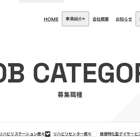
HOME
会社概要
お知らせ
事業紹介
医療・介護事業
訪問看護リハビリステーション
OB CATEGO
癒々
リハビリセンター癒々
健康特化型デイサービス癒々＋
α
福祉用具プランナー癒々
募集職種
リハビリステーション癒々
リハビリセンター癒々
健康特化型デイサービ