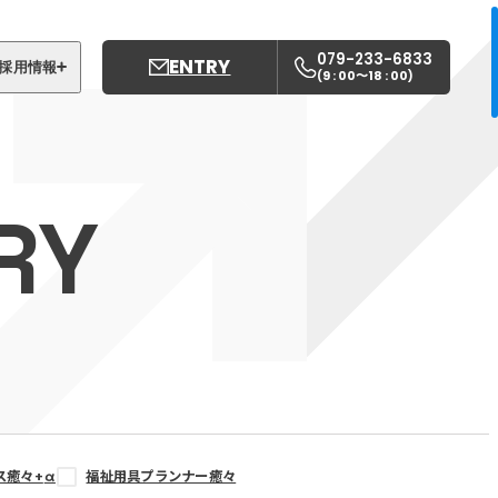
079-233-6833
ENTRY
採用情報
9 : 00〜18 : 00
(
)
募集職種
姫路中央こども園
RY
姫路中央保育園
ス癒々+
α
福祉用具プランナー癒々