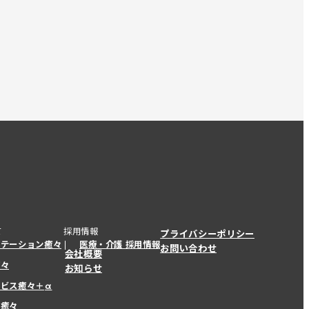
て
採用情報
プライバシーポリシー
ステーション癒々
医療・介護 採用情報
お問い合わせ
会社概要
癒々
お知らせ
ービス癒々＋
α
ービス癒々＋
α
ー癒々