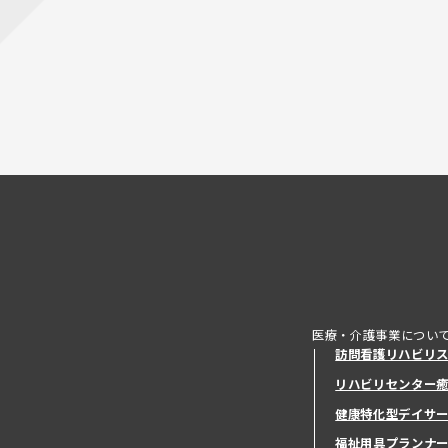
医療・介護事業につい
訪問看護リハビリ
リハビリセンター
健康特化型デイサ
健康特化型デイサ
福祉用具プランナ