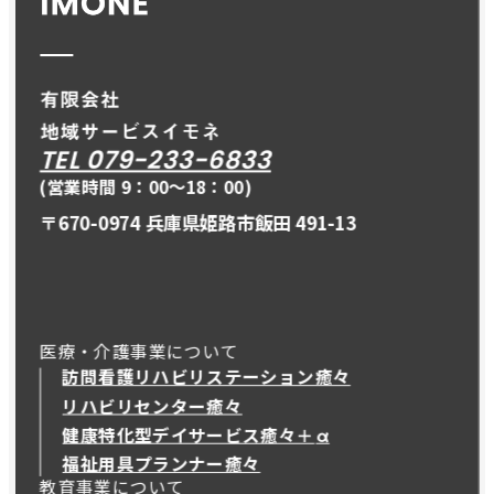
TEL 079-233-6833
(営業時間 9：00〜18：00)
〒670-0974 兵庫県姫路市飯田 491-13
医療・介護事業について
訪問看護リハビリステーション癒々
リハビリセンター癒々
健康特化型デイサービス癒々＋
α
健康特化型デイサービス癒々＋
α
福祉用具プランナー癒々
教育事業について