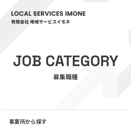
HOME
JOB CATEGORY
医療・介護事業
募集職種
訪問看護リハビリステーション癒々
リハビリセンター癒々
健康特化型デイサービス癒々＋
α
福祉用具プランナー癒々
事業所から探す