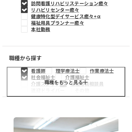
訪問看護リハビリステーション癒々
教育事業
リハビリセンター癒々
健康特化型デイサービス癒々+
α
姫路中央こども園
福祉用具プランナー癒々
本社勤務
姫路中央保育園
職種から探す
採用情報
看護師
理学療法士
作業療法士
医療・介護事業
社会福祉士
介護福祉士
募集職種
職種をもっと見る
介護スタッフ
福祉用具相談員
送迎ドライバー
その他
会社概要
お知らせ