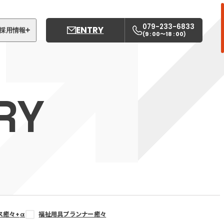
079-233-6833
ENTRY
採用情報
9 : 00〜18 : 00
(
)
募集職種
姫路中央こども園
RY
姫路中央保育園
ス癒々+
α
福祉用具プランナー癒々