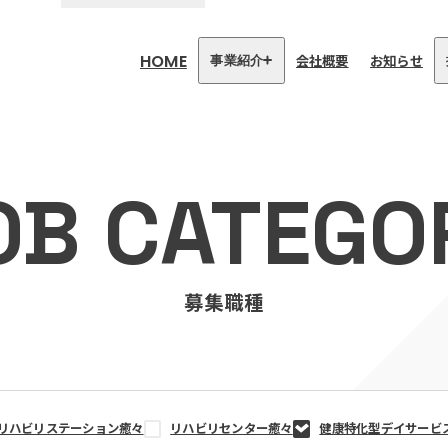
HOME
会社概要
お知らせ
事業紹介
医療・介護事業
訪問看護リハビリステーション
OB CATEGO
癒々
リハビリセンター癒々
健康特化型デイサービス癒々＋
α
福祉用具プランナー癒々
募集職種
リハビリステーション癒々
リハビリセンター癒々
健康特化型デイサービ