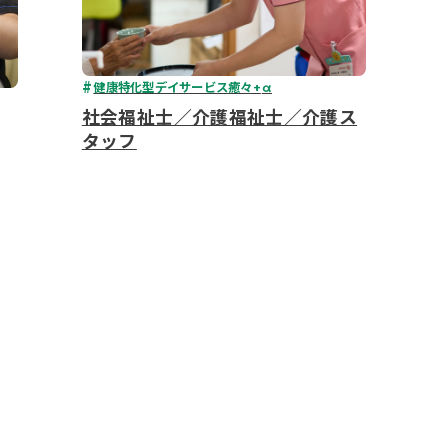
健康特化型デイサービス癒々+
α
社会福祉士／介護福祉士／介護ス
タッフ