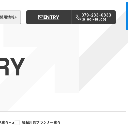
079-233-6833
ENTRY
採用情報
9 : 00〜18 : 00
(
)
募集職種
姫路中央こども園
RY
姫路中央保育園
ス癒々+
α
福祉用具プランナー癒々