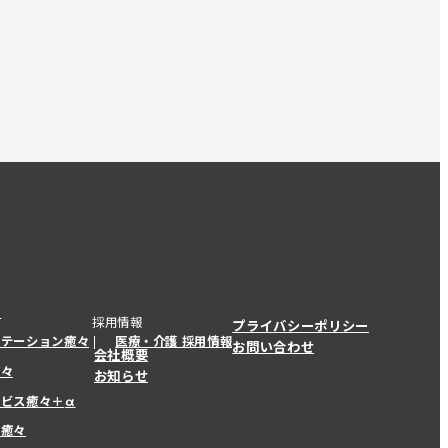
て
採用情報
プライバシーポリシー
ステーション癒々
医療・介護 採用情報
お問い合わせ
会社概要
癒々
お知らせ
ービス癒々＋
α
ービス癒々＋
α
ー癒々