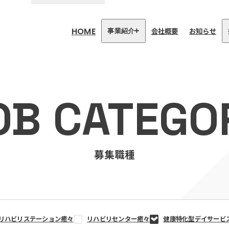
HOME
会社概要
お知らせ
事業紹介
医療・介護事業
訪問看護リハビリステーション
OB CATEGO
癒々
リハビリセンター癒々
健康特化型デイサービス癒々＋
α
福祉用具プランナー癒々
募集職種
リハビリステーション癒々
リハビリセンター癒々
健康特化型デイサービ