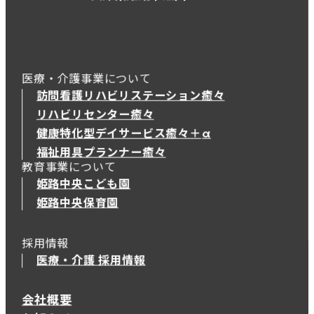
医療・介護事業について
訪問看護リハビリステーション癒々
リハビリセンター癒々
健康特化型デイサービス癒々＋
α
健康特化型デイサービス癒々＋
α
福祉用具プランナー癒々
教育事業について
姫路中央こども園
姫路中央保育園
採用情報
医療・介護 採用情報
会社概要