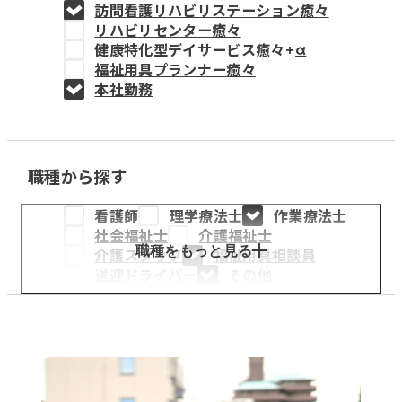
訪問看護リハビリステーション癒々
教育事業
リハビリセンター癒々
健康特化型デイサービス癒々+
α
姫路中央こども園
福祉用具プランナー癒々
本社勤務
姫路中央保育園
職種から探す
採用情報
看護師
理学療法士
作業療法士
医療・介護事業
社会福祉士
介護福祉士
募集職種
職種をもっと見る
介護スタッフ
福祉用具相談員
送迎ドライバー
その他
会社概要
お知らせ