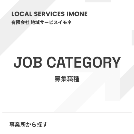
HOME
JOB CATEGORY
医療・介護事業
募集職種
訪問看護リハビリステーション癒々
リハビリセンター癒々
健康特化型デイサービス癒々＋
α
福祉用具プランナー癒々
事業所から探す