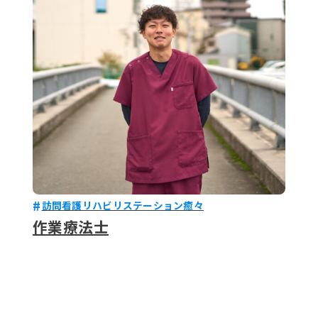
079-2
ENTRY
9 : 00
(
訪問看護リハビリステーション癒々
作業療法士