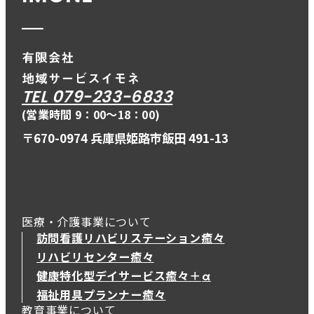
TEL 079-233-6833
(営業時間 9：00〜18：00)
〒670-0974 兵庫県姫路市飯田 491-13
医療・介護事業について
訪問看護リハビリステーション癒々
リハビリセンター癒々
健康特化型デイサービス癒々＋
α
健康特化型デイサービス癒々＋
α
福祉用具プランナー癒々
教育事業について