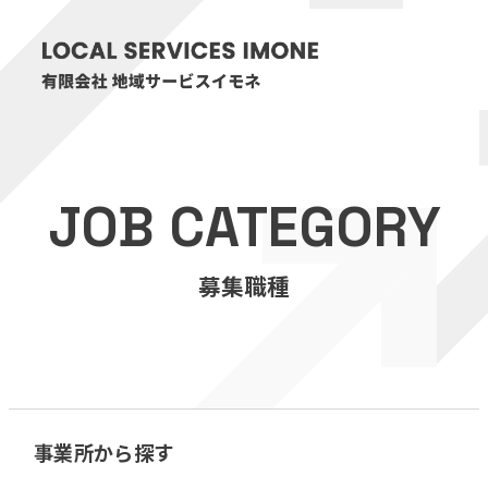
HOME
JOB CATEGORY
医療・介護事業
募集職種
訪問看護リハビリステーション癒々
リハビリセンター癒々
健康特化型デイサービス癒々＋
α
福祉用具プランナー癒々
事業所から探す