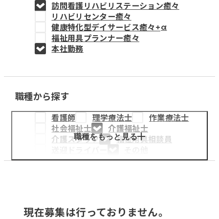
訪問看護リハビリステーション癒々
教育事業
リハビリセンター癒々
健康特化型デイサービス癒々+
α
姫路中央こども園
福祉用具プランナー癒々
本社勤務
姫路中央保育園
職種から探す
採用情報
看護師
理学療法士
作業療法士
医療・介護事業
社会福祉士
介護福祉士
募集職種
職種をもっと見る
介護スタッフ
福祉用具相談員
送迎ドライバー
その他
会社概要
お知らせ
現在募集は行っておりません。